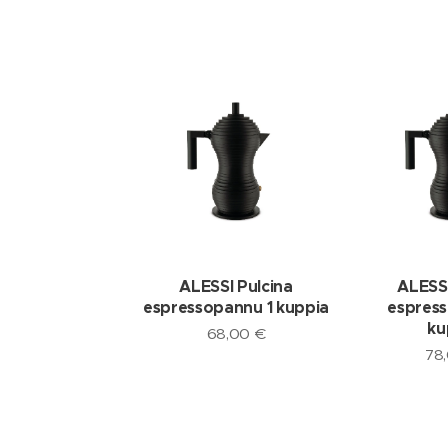
ALESSI Pulcina
ALESSI
espressopannu 1 kuppia
espres
ku
68,00
€
78