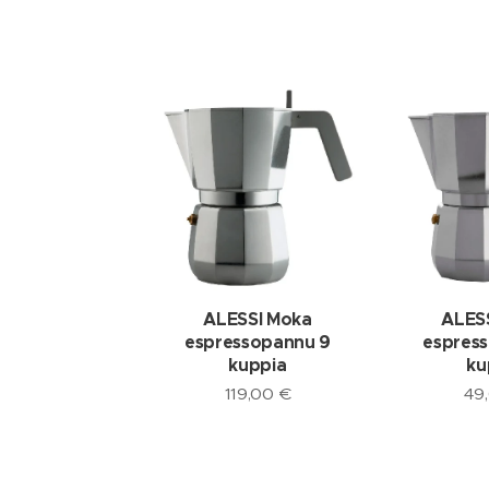
ALESSI Moka
ALES
espressopannu 9
espres
kuppia
ku
119,00
€
49