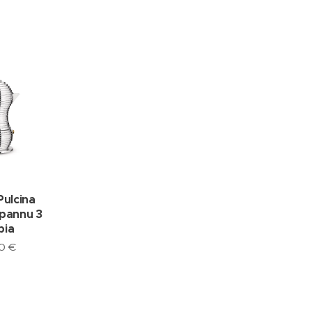
Pulcina
pannu 3
pia
0
€