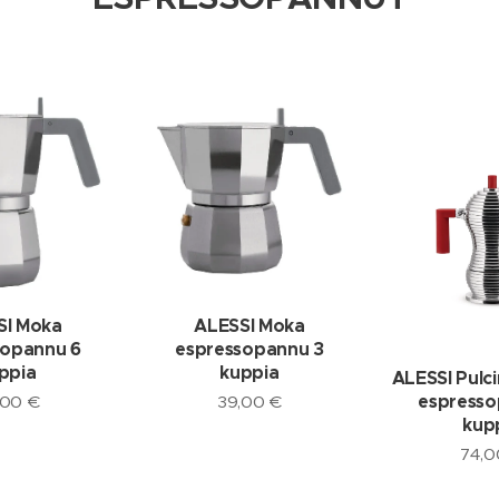
SI Moka
ALESSI Moka
sopannu 6
espressopannu 3
ppia
kuppia
ALESSI Pulci
espresso
,00
€
39,00
€
kup
74,0