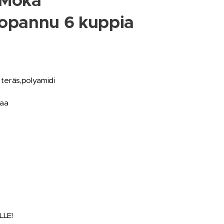
 Moka
opannu 6 kuppia
, teräs,polyamidi
maa
LLE!