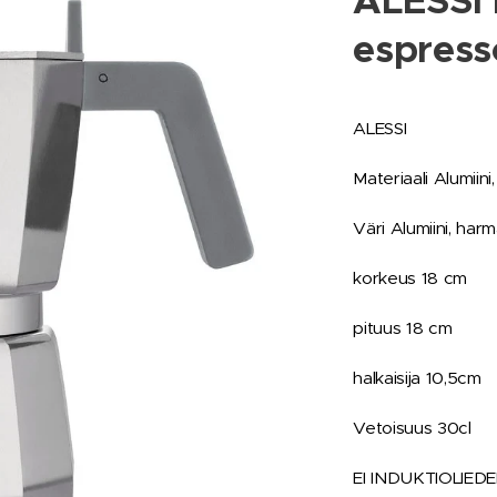
ALESSI
espress
ALESSI
Materiaali Alumiini
Väri Alumiini, har
korkeus 18 cm
pituus 18 cm
halkaisija 10,5cm
Vetoisuus 30cl
EI INDUKTIOLIEDE