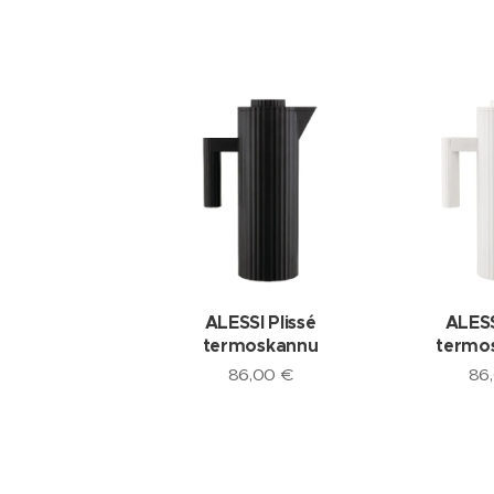
ALESSI Plissé
ALESS
termoskannu
termos
86,00
€
86