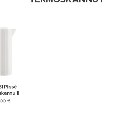
I Plissé
kannu 1l
,00
€