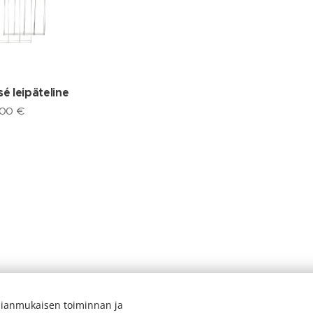
sé leipäteline
,00
€
ianmukaisen toiminnan ja