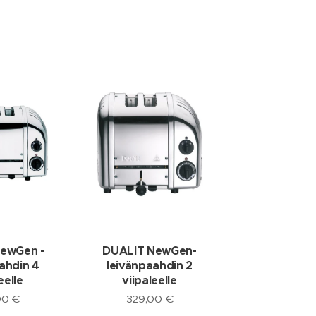
ewGen -
DUALIT NewGen-
ahdin 4
leivänpaahdin 2
eelle
viipaleelle
00
€
329,00
€