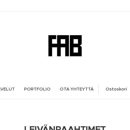
LVELUT
PORTFOLIO
OTA YHTEYTTÄ
Ostoskori
LEIVÄNPAAHTIMET