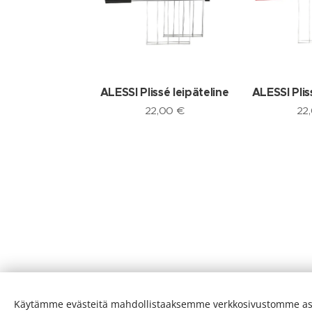
ALESSI Plissé leipäteline
ALESSI Plis
22,00
€
22
Käytämme evästeitä mahdollistaaksemme verkkosivustomme as
Evästeet