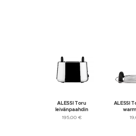
ALESSI Toru
ALESSI T
leivänpaahdin
warme
195,00
€
19