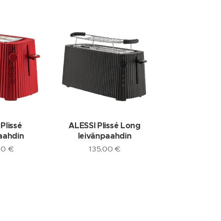
Plissé
ALESSI Plissé Long
aahdin
leivänpaahdin
00
€
135,00
€