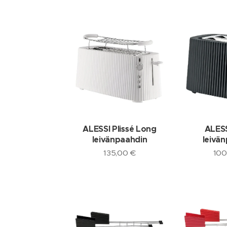
ALESSI Plissé Long
ALESS
leivänpaahdin
leivä
135,00
€
100