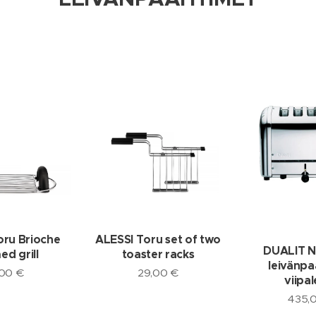
oru Brioche
ALESSI Toru set of two
DUALIT N
d grill
toaster racks
leivänpa
,00
€
29,00
€
viipal
435,