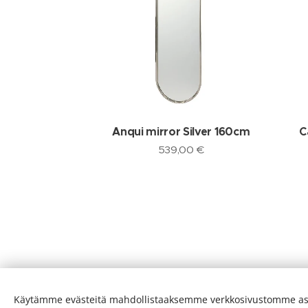
Anqui mirror Silver 160cm
C
539,00
€
Käytämme evästeitä mahdollistaaksemme verkkosivustomme as
Evästeet