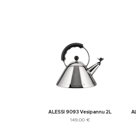
ALESSI 9093 Vesipannu 2L
A
149,00
€