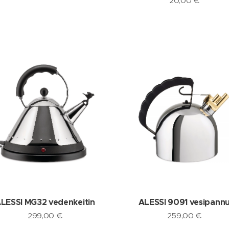
20,00
€
LESSI MG32 vedenkeitin
ALESSI 9091 vesipann
299,00
€
259,00
€