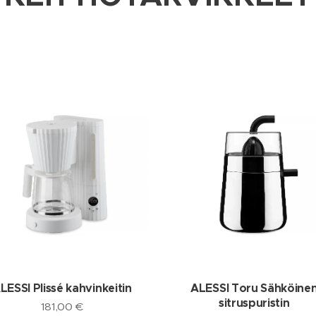
LESSI Plissé kahvinkeitin
ALESSI Toru Sähköine
sitruspuristin
181,00
€