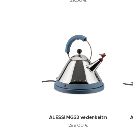
29,00
€
ALESSI MG32 vedenkeitin
A
299,00
€