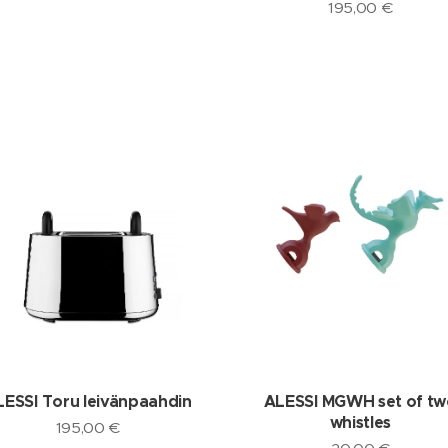
195,00
€
LESSI Toru leivänpaahdin
ALESSI MGWH set of tw
whistles
195,00
€