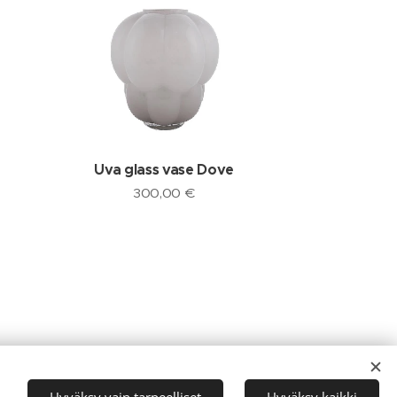
Uva glass vase Dove
300,00
€
Kielet
Hyväksy vain tarpeelliset
Hyväksy kaikki