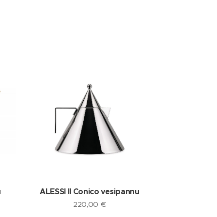
u
ALESSI Il Conico vesipannu
220,00
€