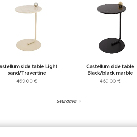
astellum side table Light
Castellum side table
sand/Travertine
Black/black marble
469,00
€
469,00
€
Seuraava