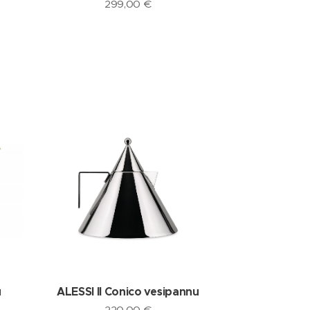
299,00
€
u
ALESSI Il Conico vesipannu
220,00
€