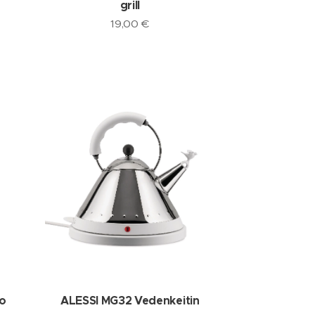
grill
19,00
€
o
ALESSI MG32 Vedenkeitin