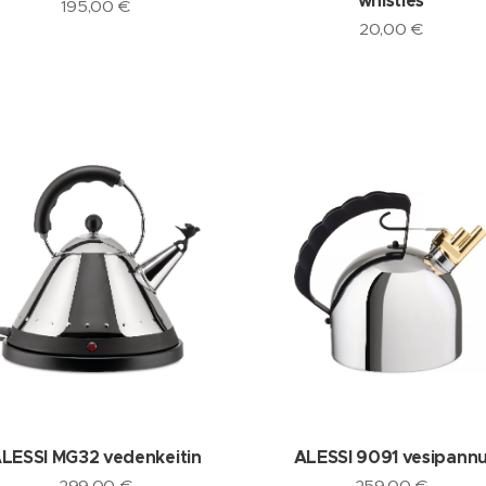
whistles
195,00
€
20,00
€
LESSI MG32 vedenkeitin
ALESSI 9091 vesipann
299,00
€
259,00
€