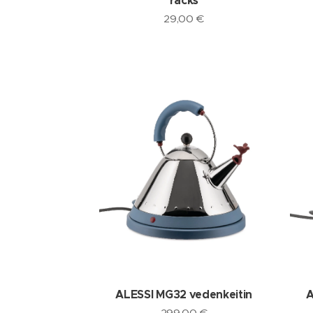
racks
29,00
€
ALESSI MG32 vedenkeitin
A
299,00
€