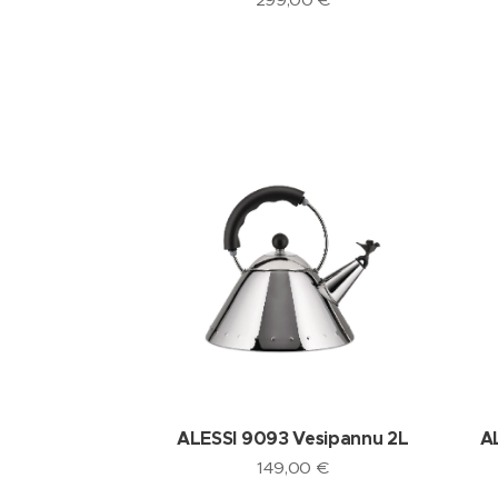
ALESSI 9093 Vesipannu 2L
A
149,00
€