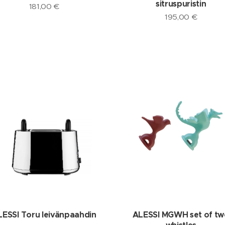
sitruspuristin
181,00
€
195,00
€
LESSI Toru leivänpaahdin
ALESSI MGWH set of tw