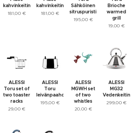
kahvinkeitin
kahvinkeitin
Sähköinen
Brioche
sitruspuristin
warmed
181,00
€
181,00
€
grill
195,00
€
19,00
€
ALESSI
ALESSI
ALESSI
ALESSI
Toru set of
Toru
MGWH set
MG32
two toaster
leivänpaahdin
of two
Vedenkeitin
racks
whistles
195,00
€
299,00
€
29,00
€
20,00
€