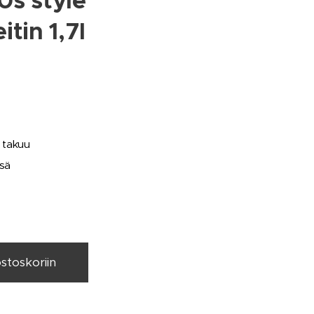
s style
tin 1,7l
 takuu
ssä
ostoskoriin