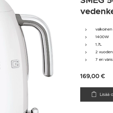
SMEG 50
vedenkei
valkoinen
1400W
1,7L
2 vuoden
7 eri väri
169,00
€
Lisää 