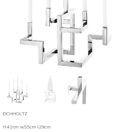
EICHHOLTZ
H.42cm w.55cm l.29cm