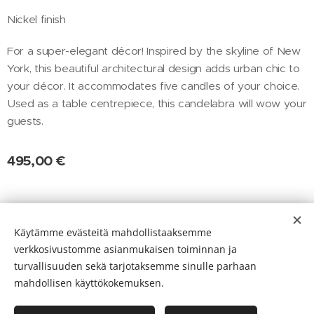
Nickel finish
For a super-elegant décor! Inspired by the skyline of New
York, this beautiful architectural design adds urban chic to
your décor. It accommodates five candles of your choice.
Used as a table centrepiece, this candelabra will wow your
guests.
495,00
€
Evästeet
Käytämme evästeitä mahdollistaaksemme
verkkosivustomme asianmukaisen toiminnan ja
Kielet
turvallisuuden sekä tarjotaksemme sinulle parhaan
Suomi
English
mahdollisen käyttökokemuksen.