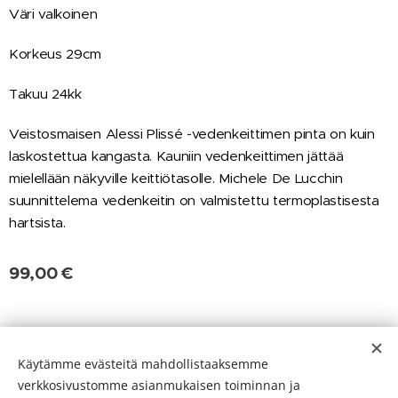
Väri valkoinen
Korkeus 29cm
Takuu 24kk
Veistosmaisen Alessi Plissé -vedenkeittimen pinta on kuin
laskostettua kangasta. Kauniin vedenkeittimen jättää
mielellään näkyville keittiötasolle. Michele De Lucchin
suunnittelema vedenkeitin on valmistettu termoplastisesta
hartsista.
99,00
€
Evästeet
Käytämme evästeitä mahdollistaaksemme
verkkosivustomme asianmukaisen toiminnan ja
Kielet