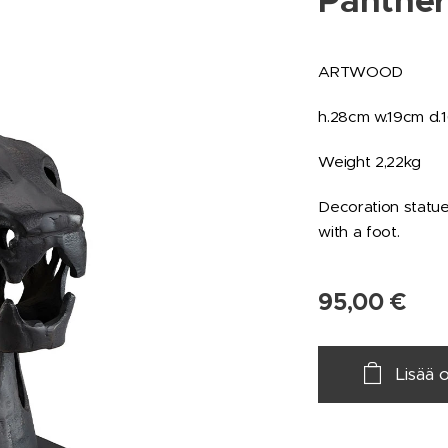
Panther
ARTWOOD
h.28cm w.19cm d
Weight 2,22kg
Decoration statue
with a foot.
95,00
€
Lisää 