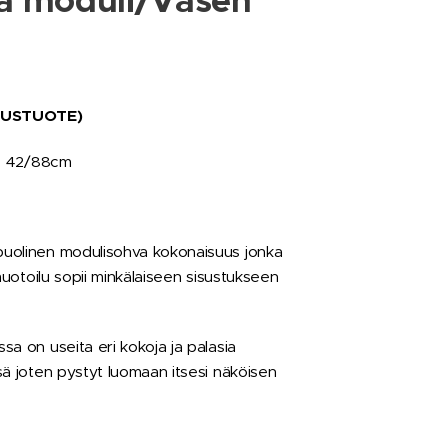
a moduli/Vasen
AUSTUOTE)
k. 42/88cm
uolinen modulisohva kokonaisuus jonka
 muotoilu sopii minkälaiseen sisustukseen
a on useita eri kokoja ja palasia
sä joten pystyt luomaan itsesi näköisen