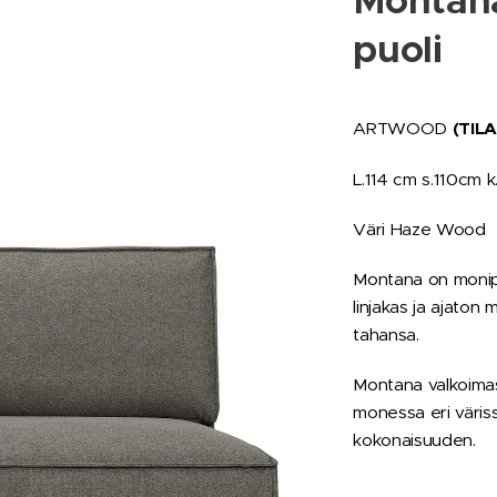
Montan
puoli
ARTWOOD
(TIL
L.114 cm s.110cm 
Väri Haze Wood
Montana on monip
linjakas ja ajaton
tahansa.
Montana valkoimass
monessa eri väris
kokonaisuuden.