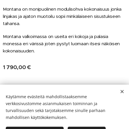
Montana on monipuolinen modulisohva kokonaisuus jonka
linjakas ja ajaton muotoilu sopii minkälaiseen sisustukseen
tahansa.
Montana valkoimassa on useita eri kokoja ja palasia
monessa eri värissä joten pystyt luomaan itsesi näköisen
kokonaisuuden.
1 790,00
€
Evästeet
Käytämme evästeitä mahdollistaaksemme
verkkosivustomme asianmukaisen toiminnan ja
Kielet
turvallisuuden sekä tarjotaksemme sinulle parhaan
Suomi
English
mahdollisen käyttökokemuksen.