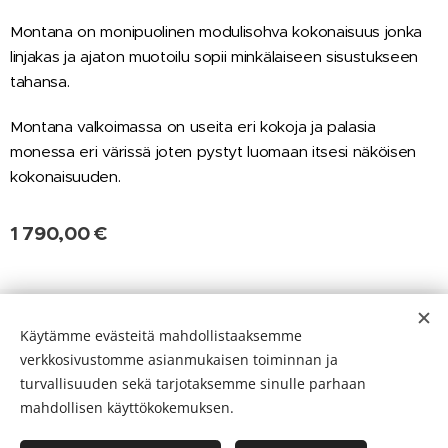
Montana on monipuolinen modulisohva kokonaisuus jonka
linjakas ja ajaton muotoilu sopii minkälaiseen sisustukseen
tahansa.
Montana valkoimassa on useita eri kokoja ja palasia
monessa eri värissä joten pystyt luomaan itsesi näköisen
kokonaisuuden.
1 790,00
€
Evästeet
Käytämme evästeitä mahdollistaaksemme
verkkosivustomme asianmukaisen toiminnan ja
Kielet
turvallisuuden sekä tarjotaksemme sinulle parhaan
Suomi
English
mahdollisen käyttökokemuksen.