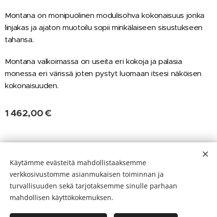
Montana on monipuolinen modulisohva kokonaisuus jonka
linjakas ja ajaton muotoilu sopii minkälaiseen sisustukseen
tahansa.
Montana valkoimassa on useita eri kokoja ja palasia
monessa eri värissä joten pystyt luomaan itsesi näköisen
kokonaisuuden.
1 462,00
€
Evästeet
Käytämme evästeitä mahdollistaaksemme
verkkosivustomme asianmukaisen toiminnan ja
Kielet
turvallisuuden sekä tarjotaksemme sinulle parhaan
Suomi
English
mahdollisen käyttökokemuksen.