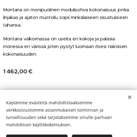
Montana on monipuolinen modulisohva kokonaisuus jonka
linjakas ja ajaton muotoilu sopii minkälaiseen sisustukseen
tahansa.
Montana valkoimassa on useita eri kokoja ja palasia
monessa eri värissä joten pystyt luomaan itsesi näköisen
kokonaisuuden.
1 462,00
€
Evästeet
Käytämme evästeitä mahdollistaaksemme
verkkosivustomme asianmukaisen toiminnan ja
Kielet
turvallisuuden sekä tarjotaksemme sinulle parhaan
Suomi
English
mahdollisen käyttökokemuksen.