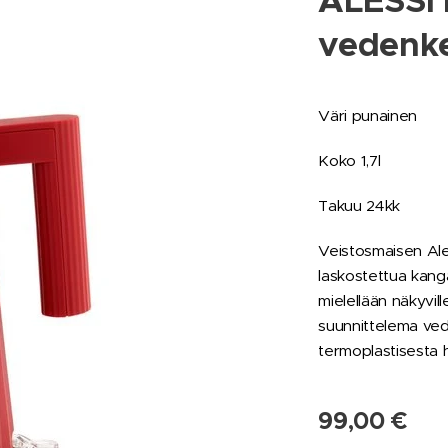
ALESSI 
vedenkei
Väri punainen
Koko 1,7l
Takuu 24kk
Veistosmaisen Ale
laskostettua kang
mielellään näkyvill
suunnittelema ved
termoplastisesta h
99,00
€