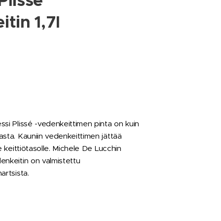
Plissé
tin 1,7l
ssi Plissé -vedenkeittimen pinta on kuin
asta. Kauniin vedenkeittimen jättää
e keittiötasolle. Michele De Lucchin
enkeitin on valmistettu
artsista.