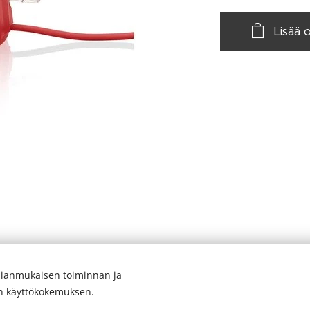
Lisää 
ianmukaisen toiminnan ja
en käyttökokemuksen.