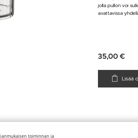
jolla pullon voi su
avattavissa yhdell
35,00
€
Lisää 
ianmukaisen toiminnan ja