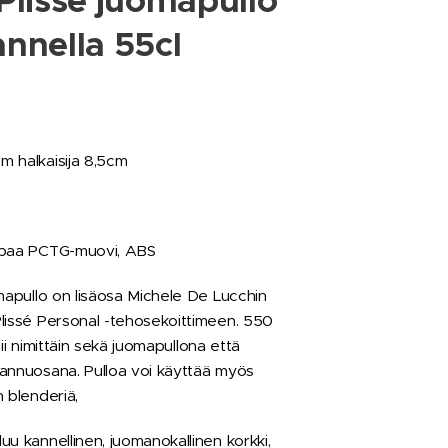
Plissé juomapullo
nnella 55cl
 halkaisija 8,5cm
apaa PCTG-muovi, ABS
mapullo on lisäosa Michele De Lucchin
lissé Personal -tehosekoittimeen. 550
imii nimittäin sekä juomapullona että
annuosana. Pulloa voi käyttää myös
 blenderiä,
u kannellinen, juomanokallinen korkki,