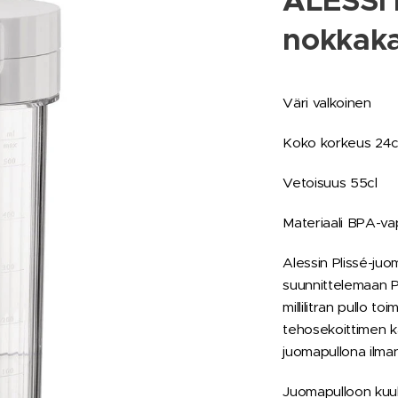
ALESSI 
nokkaka
Väri valkoinen
Koko korkeus 24cm
Vetoisuus 55cl
Materiaali BPA-v
Alessin Plissé-juo
suunnittelemaan P
millilitran pullo to
tehosekoittimen k
juomapullona ilman
Juomapulloon kuulu